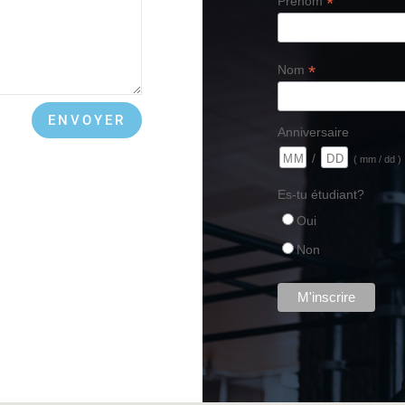
*
Prénom
*
Nom
ENVOYER
Anniversaire
/
( mm / dd )
Es-tu étudiant?
Oui
Non